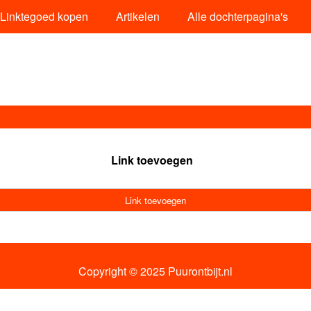
Linktegoed kopen
Artikelen
Alle dochterpagina's
Link toevoegen
Link toevoegen
Copyright © 2025 Puurontbijt.nl